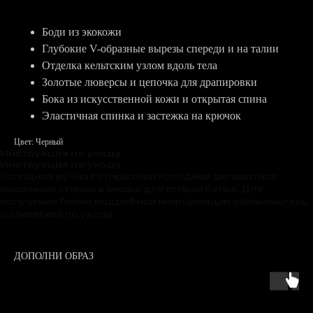
Боди из экокожи
Глубокие V-образные вырезы спереди и на талии
Отделка кельтским узлом вдоль тела
Золотые люверсы и цепочка для драпировки
Бока из искусственной кожи и открытая спина
Эластичная спинка и застежка на крючок
Цвет: Черный
Инструкция по уходу
Инструкция по уходу
Холодная ручная стирка или холодная деликатная
машинная стирка в мешке для стирки белья. Для
получения более подробной информации ознакомьтесь
с этикеткой по уходу.
ДОПОЛНИ ОБРАЗ