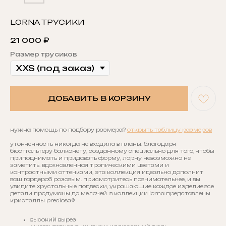
LORNA ТРУСИКИ
21 000
₽
Размер трусиков
ДОБАВИТЬ В КОРЗИНУ
нужна помощь по подбору размера?
открыть таблицу размеров
утонченность никогда не входила в планы. благодаря
бюстгальтеру-балконету, созданному специально для того, чтобы
приподнимать и придавать форму, лорну невозможно не
заметить. вдохновленная тропическими цветами и
контрастными оттенками, эта коллекция идеально дополнит
ваш гардероб розовым. присмотритесь повнимательнее, и вы
увидите хрустальные подвески, украшающие каждое изделие.все
детали продуманы до мелочей. в коллекции lorna представлены
кристаллы preciosa®
высокий вырез