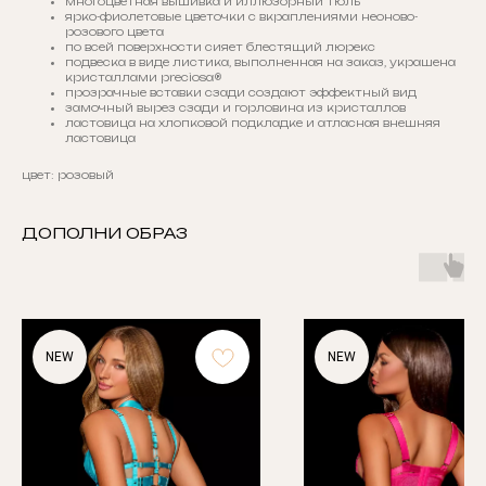
многоцветная вышивка и иллюзорный тюль
ярко-фиолетовые цветочки с вкраплениями неоново-
розового цвета
по всей поверхности сияет блестящий люрекс
подвеска в виде листика, выполненная на заказ, украшена
кристаллами preciosa®
прозрачные вставки сзади создают эффектный вид
замочный вырез сзади и горловина из кристаллов
ластовица на хлопковой подкладке и атласная внешняя
ластовица
цвет: розовый
ДОПОЛНИ ОБРАЗ
NEW
NEW