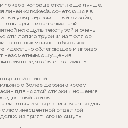
 nakeds, которые стали еще лучше,
ая линейка nakeds, сочетающая в
иль и ультра-роскошный дизайн,
стгальтеры с едва заметной
иятной на ощупь текстурой и очень
е. эти легкие трусики из тюля со
, о которых можно забыть, как
те. идеально облегающее и игриво
ит незаметным. ощущения
м приятное, чтобы его снимать.
 открытой спиной
ильяно с более дерзким кроем
зайн для частой стирки и ношения
вседневный стиль
 в складку и ультралегкая на ощупь
 с люминесцентной отделкой
делка из приятного на ощупь