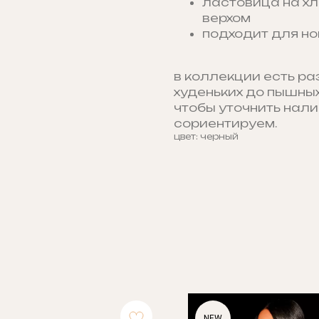
ластовица на х
верхом
подходит для но
в коллекции есть ра
худеньких до пышных
чтобы уточнить нали
сориентируем.
цвет: черный
NEW