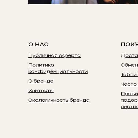
О НАС
ПОК
Публичная оферта
Доста
Политика
Обмен
конфиденциальности
Табли
О бренде
Часто
Контакты
Прави
Экологичность бренда
подар
серти