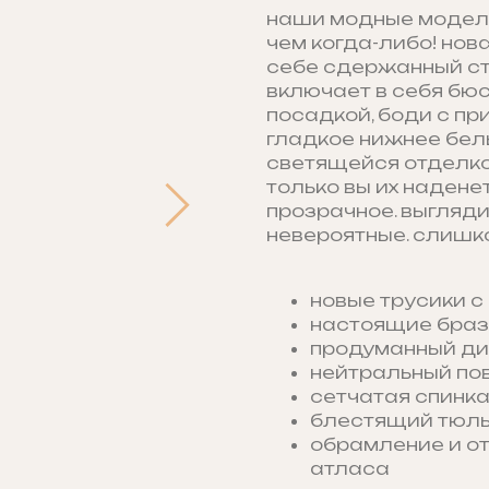
наши модные модели
чем когда-либо! нов
себе сдержанный ст
включает в себя бю
посадкой, боди с пр
гладкое нижнее бель
светящейся отделкой
только вы их надене
прозрачное. выгляд
невероятные. слишко
новые трусики с
настоящие браз
продуманный ди
нейтральный по
сетчатая спинка
блестящий тюль
обрамление и от
атласа