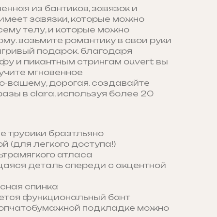
енная из бантиков, завязок и
имеет завязки, которые можно
ему телу, и которые можно
му. возьмите романтику в свои руки
игривый подарок. благодаря
фу и пикантным стрингам ouvert вы
учите мгновенное
о-вашему, дорогая. создавайте
зы в clara, используя более 20
е трусики бразтльяно
й (для легкого доступа!)
ьтрамягкого атласа
яся деталь спереди с акцентной
сная спинка
ется функциональный бант
лопчатобумажной подкладке можно