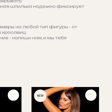
акрывать
ная шпилька надежно фиксирует
змеры на любой тип фигуры - от
 красавиц.
чие - напиши нам, и мы тебя
NEW