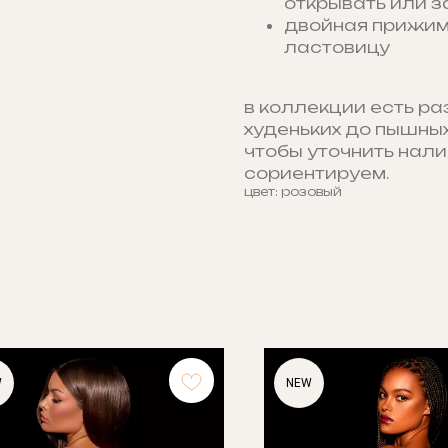
открывать или з
двойная прижим
ластовицу
в коллекции есть ра
худеньких до пышных
чтобы уточнить нали
сориентируем.
цвет: розовый
W
NEW