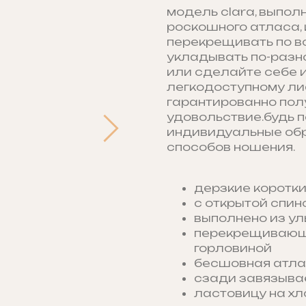
модель clara, выполн
роскошного атласа, 
перекрещивать по вс
укладывать по-разно
или сделайте себе 
легкодоступному ли
гарантированно пол
удовольствие.будь п
индивидуальные обра
способов ношения.
дерзкие коротки
с открытой спино
выполнено из ул
перекрещивающа
горловиной
бесшовная атла
сзади завязыва
ластовицу на х