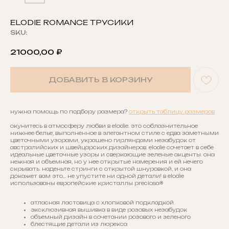
ELODIE ROMANCE ТРУСИКИ
SKU:
21000,00
₽
ДОБАВИТЬ В КОРЗИНУ
нужна помощь по подбору размера?
открыть таблицу размеров
окунитесь в атмосферу любви в elodie. это соблазнительное
нижнее белье, выполненное в элегантном стиле с едва заметными
цветочными узорами, украшено гирляндами незабудок от
австралийских и швейцарских дизайнеров. elodie сочетает в себе
идеальные цветочные узоры и сверкающие зеленые акценты. она
нежная и объемная, но у нее открытые намерения и ей нечего
скрывать. наденьте стринги с открытой шнуровкой, и она
докажет вам это… не упустите ни одной детали! в elodie
использованы европейские кристаллы preciosa®
атласная ластовица с хлопковой подкладкой
эксклюзивная вышивка в виде розовых незабудок
объемный дизайн в сочетании розового и зеленого
блестящие детали из люрекса