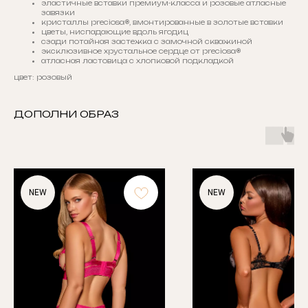
эластичные вставки премиум-класса и розовые атласные
завязки
кристаллы preciosa®, вмонтированные в золотые вставки
цветы, ниспадающие вдоль ягодиц
сзади потайная застежка с замочной скважиной
эксклюзивное хрустальное сердце от preciosa®
атласная ластовица с хлопковой подкладкой
цвет: розовый
ДОПОЛНИ ОБРАЗ
NEW
NEW