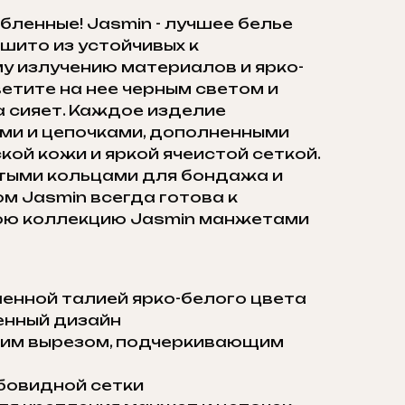
бленные! Jasmin - лучшее белье
шито из устойчивых к
 излучению материалов и ярко-
ветите на нее черным светом и
а сияет. Каждое изделие
ми и цепочками, дополненными
кой кожи и яркой ячеистой сеткой.
отыми кольцами для бондажа и
м Jasmin всегда готова к
ою коллекцию Jasmin манжетами
енной талией ярко-белого цвета
енный дизайн
ким вырезом, подчеркивающим
бовидной сетки