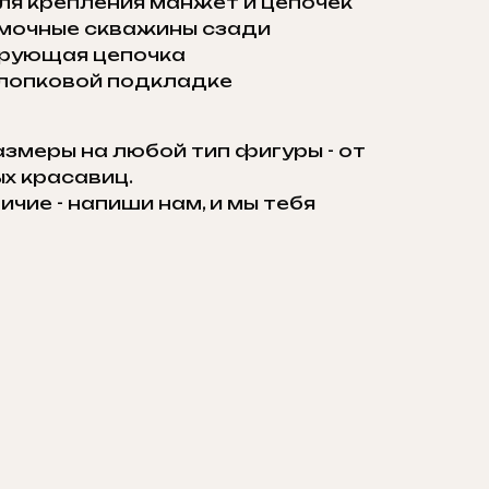
ля крепления манжет и цепочек
очные скважины сзади
рующая цепочка
хлопковой подкладке
азмеры на любой тип фигуры - от
х красавиц.
чие - напиши нам, и мы тебя