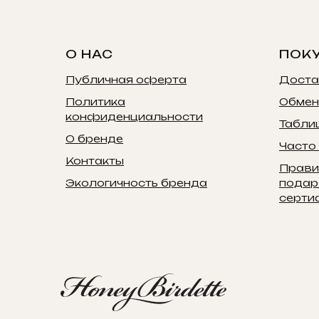
О НАС
ПОК
Публичная оферта
Доста
Политика
Обмен
конфиденциальности
Табли
О бренде
Часто
Контакты
Прави
Экологичность бренда
подар
серти