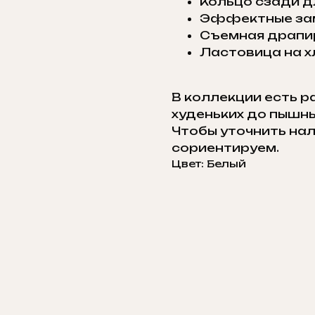
Кольцо сзади д
Эффектные зам
Съемная драпи
Ластовица на 
В коллекции есть р
худеньких до пышны
Чтобы уточнить нали
сориентируем.
Цвет: Белый