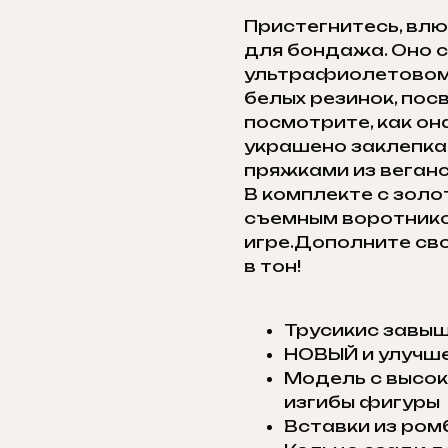
Пристегнитесь, влю
для бондажа. Оно с
ультрафиолетовому
белых резинок, пос
посмотрите, как он
украшено заклепка
пряжками из веганс
В комплекте с зол
съемным воротнико
игре.Дополните св
в тон!
Трусикис завыш
НОВЫЙ и улучш
Модель с высо
изгибы фигуры
Вставки из ром