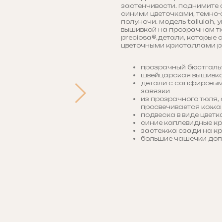
застенчивости. поднимите с
синими цветочками, темно
полуночи. модель tallulah
вышивкой на прозрачном тю
preciosa®.детали, которые 
цветочными кристаллами p
прозрачный бюстгальт
швейцарская вышивка 
детали с сапфировым
завязки
из прозрачного тюля,
просвечивается кожа
подвеска в виде цвет
синие каплевидные к
застежка сзади на кр
большие чашечки доп