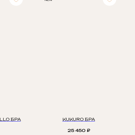
LLO БРА
KUKURO БРА
25 450
₽