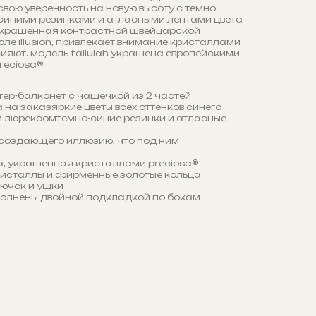
вою уверенность на новую высоту с темно-
-синими резинками и атласными лентами цвета
, украшенная контрастной швейцарской
ле illusion, привлекает внимание кристаллами
сияют. модель tallulah украшена европейскими
reciosa®
ер-балконет с чашечкой из 2 частей
на заказяркие цветы всех оттенков синего
 люрексомтемно-синие резинки и атласные
 создающего иллюзию, что под ним
ка, украшенная кристаллами preciosa®
ристаллы и фирменные золотые кольца
ючок и ушки
олнены двойной подкладкой по бокам