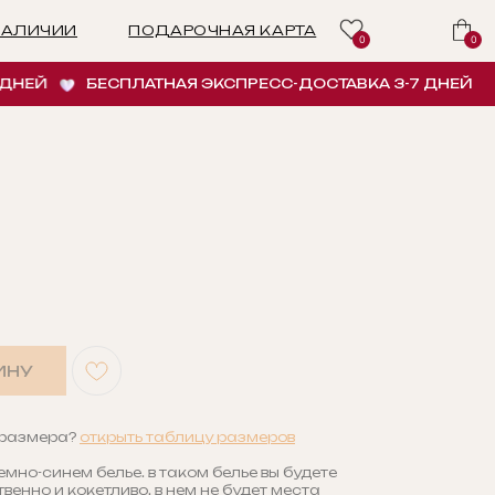
ПОДАРОЧНАЯ КАРТА
0
0
Й
БЕСПЛАТНАЯ ЭКСПРЕСС-ДОСТАВКА 3-7 ДНЕЙ
Б
ИНУ
 размера?
открыть таблицу размеров
емно-синем белье. в таком белье вы будете
венно и кокетливо, в нем не будет места