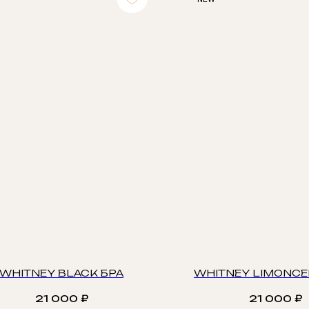
WHITNEY BLACK БРА
WHITNEY LIMONCE
21 000
₽
21 000
₽