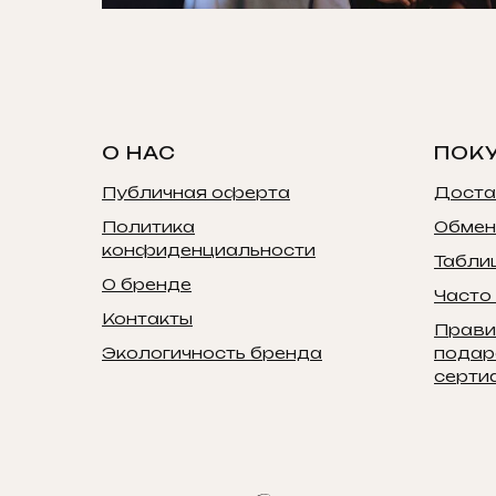
О НАС
ПОК
Публичная оферта
Доста
Политика
Обмен
конфиденциальности
Табли
О бренде
Часто
Контакты
Прави
Экологичность бренда
подар
серти