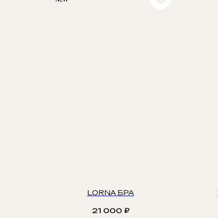
LORNA БРА
21 000
₽