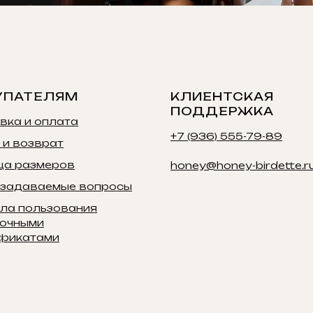
УПАТЕЛЯМ
КЛИЕНТСКАЯ
ПОДДЕРЖКА
вка и оплата
+7 (936) 555-79-89
 и возврат
ца размеров
honey@honey-birdette.r
 задаваемые вопросы
ла пользования
очными
фикатами