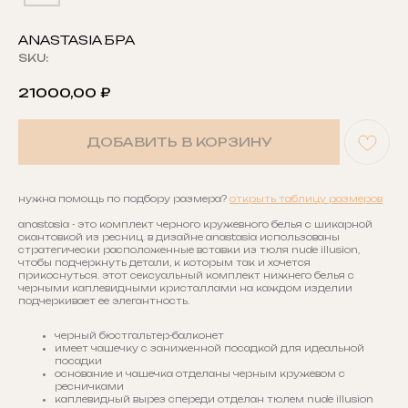
ANASTASIA БРА
SKU:
21000,00
₽
ДОБАВИТЬ В КОРЗИНУ
нужна помощь по подбору размера?
открыть таблицу размеров
anastasia - это комплект черного кружевного белья с шикарной
окантовкой из ресниц. в дизайне anastasia использованы
стратегически расположенные вставки из тюля nude illusion,
чтобы подчеркнуть детали, к которым так и хочется
прикоснуться. этот сексуальный комплект нижнего белья с
черными каплевидными кристаллами на каждом изделии
подчеркивает ее элегантность.
черный бюстгальтер-балконет
имеет чашечку с заниженной посадкой для идеальной
посадки
основание и чашечка отделаны черным кружевом с
ресничками
каплевидный вырез спереди отделан тюлем nude illusion