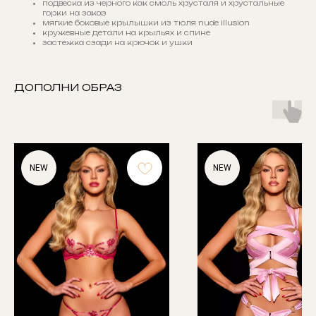
подвеска из черного как смоль хрусталя и хрустальные
горки на заказ
мягкие боковые крылышки из тюля nude illusion
кружевные детали на крыльях и спине
застежка сзади на крючок и ушки
ДОПОЛНИ ОБРАЗ
NEW
NEW