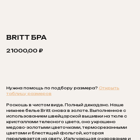
BRITT БРА
21000,00
₽
ДОБАВИТЬ В КОРЗИНУ
Нужна помощь по подбору размера?
Открыть
таблицу размеров
Роскошь в чистом виде. Полный декаданс. Наше
нижнее белье Britt снова в золоте. Выполненное с
использованием швейцарской вышивки на тюле с
кристаллами телесного цвета, оно украшено
медово-золотыми цветочками, термосрезанными
цветами и блестящей фольгой, которая
переливается на свету. Излучающая очарование и