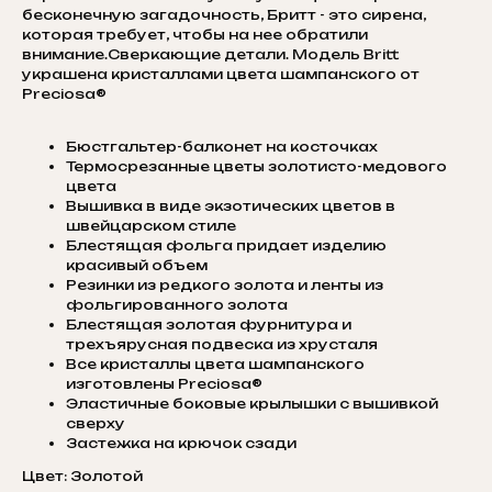
бесконечную загадочность, Бритт - это сирена,
которая требует, чтобы на нее обратили
внимание.Сверкающие детали. Модель Britt
украшена кристаллами цвета шампанского от
Preciosa®
Бюстгальтер-балконет на косточках
Термосрезанные цветы золотисто-медового
цвета
Вышивка в виде экзотических цветов в
швейцарском стиле
Блестящая фольга придает изделию
красивый объем
Резинки из редкого золота и ленты из
фольгированного золота
Блестящая золотая фурнитура и
трехъярусная подвеска из хрусталя
Все кристаллы цвета шампанского
изготовлены Preciosa®
Эластичные боковые крылышки с вышивкой
сверху
Застежка на крючок сзади
Цвет: Золотой