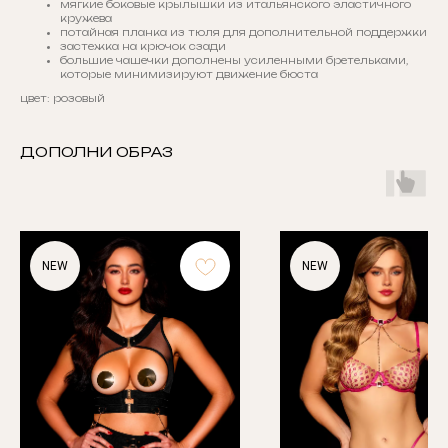
мягкие боковые крылышки из итальянского эластичного
кружева
потайная планка из тюля для дополнительной поддержки
застежка на крючок сзади
большие чашечки дополнены усиленными бретельками,
которые минимизируют движение бюста
цвет: розовый
ДОПОЛНИ ОБРАЗ
NEW
NEW