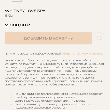
WHITNEY LOVE БРА
SKU:
21000,00
₽
ДОБАВИТЬ В КОРЗИНУ
нужна помощь по подбору размера?
открыть таблицу размеров
откажитесь от букета в пользу пикантного нижнего белья.
узнайте, почему уитни считается лучшей на все времена. каждая
деталь, от градиентных роз до шлейфа в виде сердечек, была
тщательно продумана. благодаря тонированному розовому
тюлю, швейцарской вышивке и итальянскому эластичному
кружеву, оно выглядит неотразимо милым и в то же время
достаточно прозрачным, чтобы дразнить. помните, что ценность
цветов преувеличена, но уитни, безусловно, нет.
наш лучший бюстгальтер-балконет (который все обожают)
швейцарская вышивка на розовом тюле
цветочные узоры омбре и европейский люрекс
эксклюзивные детали в виде сердца из коллекции
подвеска из сверкающего хрусталя