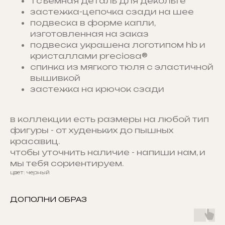
1 съемная деталь для декольте
застежка-цепочка сзади на шее
подвеска в форме капли,
изготовленная на заказ
подвеска украшена логотипом hb и
кристаллами preciosa®
спинка из мягкого тюля с эластичной
вышивкой
застежка на крючок сзади
в коллекции есть размеры на любой тип
фигуры - от худеньких до пышных
красавиц.
чтобы уточнить наличие - напиши нам, и
мы тебя сориентируем.
цвет: черный
ДОПОЛНИ ОБРАЗ