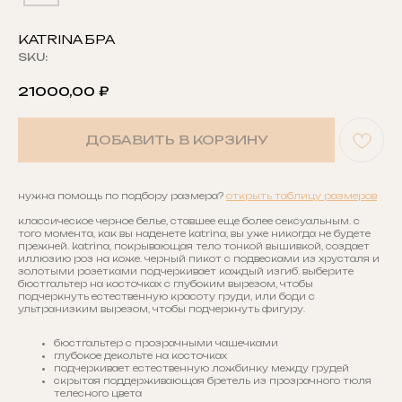
KATRINA БРА
SKU:
21000,00
₽
ДОБАВИТЬ В КОРЗИНУ
нужна помощь по подбору размера?
открыть таблицу размеров
классическое черное белье, ставшее еще более сексуальным. с
того момента, как вы наденете katrina, вы уже никогда не будете
прежней. katrina, покрывающая тело тонкой вышивкой, создает
иллюзию роз на коже. черный пикот с подвесками из хрусталя и
золотыми розетками подчеркивает каждый изгиб. выберите
бюстгальтер на косточках с глубоким вырезом, чтобы
подчеркнуть естественную красоту груди, или боди с
ультранизким вырезом, чтобы подчеркнуть фигуру.
бюстгальтер с прозрачными чашечками
глубокое декольте на косточках
подчеркивает естественную ложбинку между грудей
скрытая поддерживающая бретель из прозрачного тюля
телесного цвета