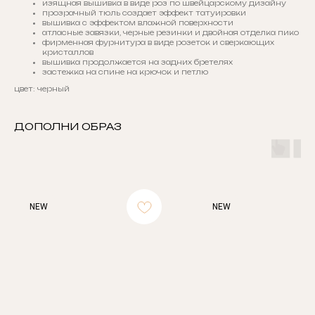
изящная вышивка в виде роз по швейцарскому дизайну
прозрачный тюль создает эффект татуировки
вышивка с эффектом влажной поверхности
атласные завязки, черные резинки и двойная отделка пико
фирменная фурнитура в виде розеток и сверкающих
кристаллов
вышивка продолжается на задних бретелях
застежка на спине на крючок и петлю
цвет: черный
ДОПОЛНИ ОБРАЗ
NEW
NEW